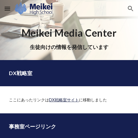
Skip to main content
Skip to navigation
Meikei Media Center
生徒向けの情報を発信しています
DX戦略室
ここにあったリンクは
DX戦略室サイト
に移動しました
事務室ページリンク