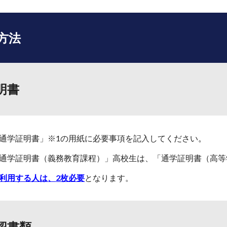
方法
明書
通学証明書」
※1の用紙に必要事項を記入してください
。
通学証明書（義務教育課程）」
高校生は、
「通学証明書（
高等
利用する人は
、
2枚必要
となります。
認書類