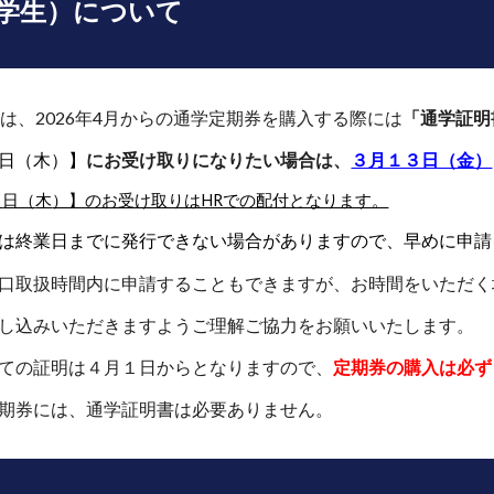
通学生）について
）
は、2026年4月からの通学定期券を購入する際には
「通学証明
日（
木
）
】
にお受け取りになりたい場合は、
３月１３日（金）
９
日（
木
）】のお受け取りはHRでの配付となります。
は終業日までに発行できない場合がありますので、早めに申請
口取扱時間内
に申請することもできますが、
お時間をいただく
し込みいただきますようご理解ご協力をお願いいたします。
ての証明は
４
月
１
日からとなりますので、
定期券の購入は必ず
期券には、通学証明書は必要ありません。