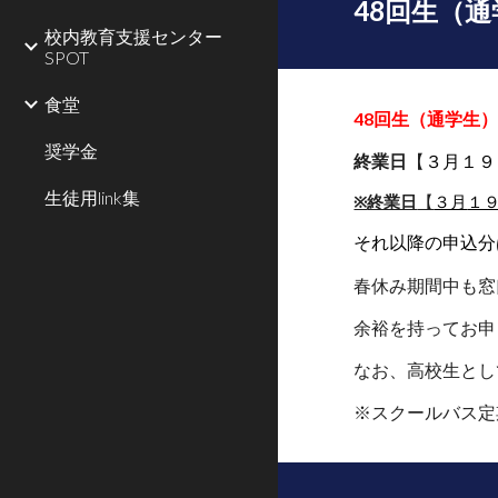
48回生（
校内教育支援センター
SPOT
食堂
48回生（通学生
奨学金
終業日
【
３月
１９
生徒用link集
※
終業日
【
３月
１
それ以降の申込分
春休み期間中も
窓
余裕を持ってお申
なお
、
高校生とし
※スクールバス定