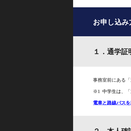
お申し込み
１．通学証
事務室前
にある
「
「
※1 中学生は、
電車と路線バスを
２．本人確