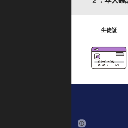
生徒証
Page
Report abus